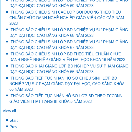
THÔNG BÁO CHIÊU SINH LỚP BD NGHIỆP VỤ SƯ PHẠM GIẢNG
DẠY ĐẠI HỌC, CAO ĐẲNG KHÓA 69 NĂM 2023
THÔNG BÁO CHIÊU SINH CÁC LỚP BỒI DƯỠNG THEO TIÊU
CHUẨN CHỨC DANH NGHỀ NGHIỆP GIÁO VIÊN CÁC CẤP NĂM
2023
THÔNG BÁO CHIÊU SINH LỚP BD NGHIỆP VỤ SƯ PHẠM GIẢNG
DẠY ĐẠI HỌC, CAO ĐẲNG KHÓA 68 NĂM 2023
THÔNG BÁO CHIÊU SINH LỚP BD NGHIỆP VỤ SƯ PHẠM GIẢNG
DẠY ĐẠI HỌC, CAO ĐẲNG KHÓA 67 NĂM 2023
THÔNG BÁO CHIÊU SINH LỚP BD THEO TIÊU CHUẨN CHỨC
DANH NGHỀ NGHIỆP GIẢNG VIÊN ĐẠI HỌC KHÓA 16 NĂM 2023
THÔNG BÁO KHAI GIẢNG LỚP BD NGHIỆP VỤ SƯ PHẠM GIẢNG
DẠY ĐẠI HỌC, CAO ĐẲNG KHÓA 66 NĂM 2023
THÔNG BÁO TIẾP TỤC NHẬN HỒ SƠ CHIÊU SINH LỚP BD
NGHIỆP VỤ SƯ PHẠM GIẢNG DẠY ĐẠI HỌC, CAO ĐẲNG KHÓA
66 NĂM 2023
THÔNG BÁO TIẾP TỤC NHẬN HỒ SƠ LỚP BD THEO TCCDNN
GIÁO VIÊN THPT HẠNG III KHÓA 5 NĂM 2023
View all
Start
Prev