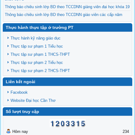
Thông báo chiêu sinh lớp BD theo TCCDNN giảng viên đại học khóa 19
Thông báo chiêu sinh lớp BD theo TCCDNN giáo viên các cấp năm
2025 đợt 3
Thực hành thực tập ở trường PT
Thông báo chiêu sinh các lớp BDNVSP TH K6, THCS K6, THPT K6
Thông báo chiêu sinh lớp BD NVSP cấp chứng nhận khóa 4 năm 2025
Thực hành kỹ năng giáo dục
Thông báo chiêu sinh lớp BD NVSP dạy đại học, cao đẳng, trung cấp
Thực tập sư phạm 1 Tiểu học
cấp chứng nhận khóa 03
Thực tập sư phạm 1 THCS-THPT
Thông báo tổng khai giảng các lớp BDNVSP TH K5, THCS K5, THPT
Thực tập sư phạm 2 Tiểu học
K5
Thực tập sư phạm 2 THCS-THPT
Liên kết ngoài
Facebook
Website Đại học Cần Thơ
Số lượt truy cập
Hôm nay
234