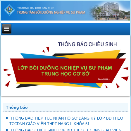
Thông báo
THÔNG BÁO TIẾP TỤC NHẬN HỒ SƠ ĐĂNG KÝ LỚP BD THEO
TCCDNN GIÁO VIÊN THPT HẠNG II KHÓA 51
THÔNG BÁO CHIÊU SINH LỚP BD THEO TCCDNN GIÁO VIÊN