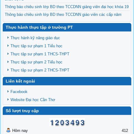
Thông báo chiêu sinh lớp BD theo TCCDNN giảng viên đại học khóa 19
Thông báo chiêu sinh lớp BD theo TCCDNN giáo viên các cấp năm
2025 đợt 3
Thực hành thực tập ở trường PT
Thông báo chiêu sinh các lớp BDNVSP TH K6, THCS K6, THPT K6
Thông báo chiêu sinh lớp BD NVSP cấp chứng nhận khóa 4 năm 2025
Thực hành kỹ năng giáo dục
Thông báo chiêu sinh lớp BD NVSP dạy đại học, cao đẳng, trung cấp
Thực tập sư phạm 1 Tiểu học
cấp chứng nhận khóa 03
Thực tập sư phạm 1 THCS-THPT
Thông báo tổng khai giảng các lớp BDNVSP TH K5, THCS K5, THPT
Thực tập sư phạm 2 Tiểu học
K5
Thực tập sư phạm 2 THCS-THPT
Liên kết ngoài
Facebook
Website Đại học Cần Thơ
Số lượt truy cập
Hôm nay
412