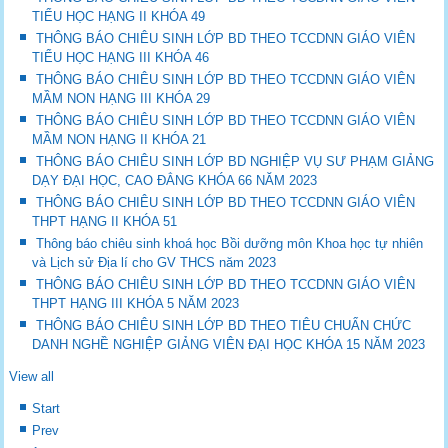
TIỂU HỌC HẠNG II KHÓA 49
THÔNG BÁO CHIÊU SINH LỚP BD THEO TCCDNN GIÁO VIÊN
TIỂU HỌC HẠNG III KHÓA 46
THÔNG BÁO CHIÊU SINH LỚP BD THEO TCCDNN GIÁO VIÊN
MẦM NON HẠNG III KHÓA 29
THÔNG BÁO CHIÊU SINH LỚP BD THEO TCCDNN GIÁO VIÊN
MẦM NON HẠNG II KHÓA 21
THÔNG BÁO CHIÊU SINH LỚP BD NGHIỆP VỤ SƯ PHẠM GIẢNG
DẠY ĐẠI HỌC, CAO ĐẲNG KHÓA 66 NĂM 2023
THÔNG BÁO CHIÊU SINH LỚP BD THEO TCCDNN GIÁO VIÊN
THPT HẠNG II KHÓA 51
Thông báo chiêu sinh khoá học Bồi dưỡng môn Khoa học tự nhiên
và Lịch sử Địa lí cho GV THCS năm 2023
THÔNG BÁO CHIÊU SINH LỚP BD THEO TCCDNN GIÁO VIÊN
THPT HẠNG III KHÓA 5 NĂM 2023
THÔNG BÁO CHIÊU SINH LỚP BD THEO TIÊU CHUẨN CHỨC
DANH NGHỀ NGHIỆP GIẢNG VIÊN ĐẠI HỌC KHÓA 15 NĂM 2023
View all
Start
Prev