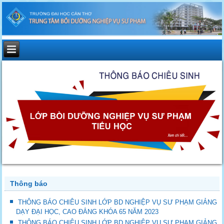
Thông báo
THÔNG BÁO CHIÊU SINH LỚP BD NGHIỆP VỤ SƯ PHẠM GIẢNG
DẠY ĐẠI HỌC, CAO ĐẲNG KHÓA 65 NĂM 2023
THÔNG BÁO CHIÊU SINH LỚP BD NGHIỆP VỤ SƯ PHẠM GIẢNG