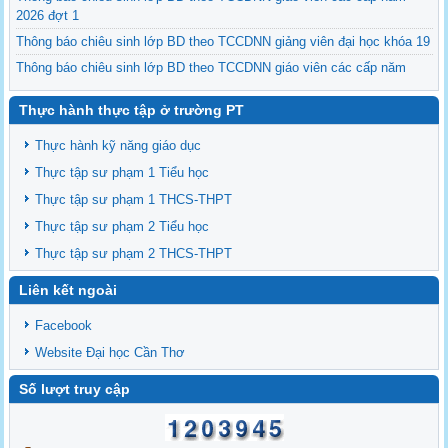
2026 đợt 1
Thông báo chiêu sinh lớp BD theo TCCDNN giảng viên đại học khóa 19
Thông báo chiêu sinh lớp BD theo TCCDNN giáo viên các cấp năm
2025 đợt 3
Thực hành thực tập ở trường PT
Thông báo chiêu sinh các lớp BDNVSP TH K6, THCS K6, THPT K6
Thông báo chiêu sinh lớp BD NVSP cấp chứng nhận khóa 4 năm 2025
Thực hành kỹ năng giáo dục
Thông báo chiêu sinh lớp BD NVSP dạy đại học, cao đẳng, trung cấp
Thực tập sư phạm 1 Tiểu học
cấp chứng nhận khóa 03
Thực tập sư phạm 1 THCS-THPT
Thông báo tổng khai giảng các lớp BDNVSP TH K5, THCS K5, THPT
Thực tập sư phạm 2 Tiểu học
K5
Thực tập sư phạm 2 THCS-THPT
Liên kết ngoài
Facebook
Website Đại học Cần Thơ
Số lượt truy cập