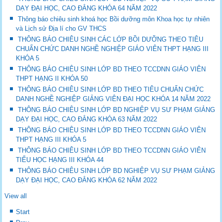
DẠY ĐẠI HỌC, CAO ĐẲNG KHÓA 64 NĂM 2022
Thông báo chiêu sinh khoá học Bồi dưỡng môn Khoa học tự nhiên
và Lịch sử Địa lí cho GV THCS
THÔNG BÁO CHIÊU SINH CÁC LỚP BỒI DƯỠNG THEO TIÊU
CHUẨN CHỨC DANH NGHỀ NGHIỆP GIÁO VIÊN THPT HẠNG III
KHÓA 5
THÔNG BÁO CHIÊU SINH LỚP BD THEO TCCDNN GIÁO VIÊN
THPT HẠNG II KHÓA 50
THÔNG BÁO CHIÊU SINH LỚP BD THEO TIÊU CHUẨN CHỨC
DANH NGHỀ NGHIỆP GIẢNG VIÊN ĐẠI HỌC KHÓA 14 NĂM 2022
THÔNG BÁO CHIÊU SINH LỚP BD NGHIỆP VỤ SƯ PHẠM GIẢNG
DẠY ĐẠI HỌC, CAO ĐẲNG KHÓA 63 NĂM 2022
THÔNG BÁO CHIÊU SINH LỚP BD THEO TCCDNN GIÁO VIÊN
THPT HẠNG III KHÓA 5
THÔNG BÁO CHIÊU SINH LỚP BD THEO TCCDNN GIÁO VIÊN
TIỂU HỌC HẠNG III KHÓA 44
THÔNG BÁO CHIÊU SINH LỚP BD NGHIỆP VỤ SƯ PHẠM GIẢNG
DẠY ĐẠI HỌC, CAO ĐẲNG KHÓA 62 NĂM 2022
View all
Start