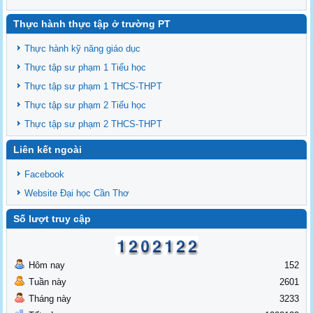
2025 đợt 3
Thực hành thực tập ở trường PT
Thông báo chiêu sinh các lớp BDNVSP TH K6, THCS K6, THPT K6
Thông báo chiêu sinh lớp BD NVSP cấp chứng nhận khóa 4 năm 2025
Thực hành kỹ năng giáo dục
Thông báo chiêu sinh lớp BD NVSP dạy đại học, cao đẳng, trung cấp
Thực tập sư phạm 1 Tiểu học
cấp chứng nhận khóa 03
Thực tập sư phạm 1 THCS-THPT
Thông báo tổng khai giảng các lớp BDNVSP TH K5, THCS K5, THPT
Thực tập sư phạm 2 Tiểu học
K5
Thực tập sư phạm 2 THCS-THPT
Liên kết ngoài
Facebook
Website Đại học Cần Thơ
Số lượt truy cập
Hôm nay
152
Tuần này
2601
Tháng này
3233