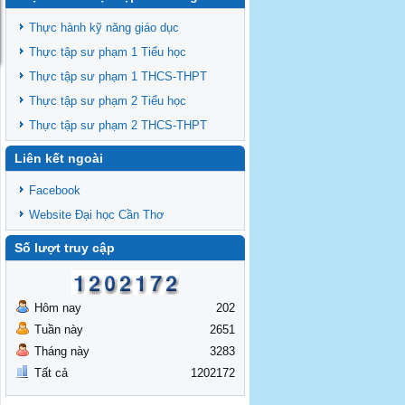
Thông báo chiêu sinh lớp BD theo
TCCDNN giảng viên đại học khóa 19
Thực hành kỹ năng giáo dục
Thông báo chiêu sinh lớp BD theo
Thực tập sư phạm 1 Tiểu học
TCCDNN giáo viên các cấp năm 2025 đợt
Thực tập sư phạm 1 THCS-THPT
3
Thông báo chiêu sinh các lớp BDNVSP TH
Thực tập sư phạm 2 Tiểu học
K6, THCS K6, THPT K6
Thực tập sư phạm 2 THCS-THPT
Thông báo chiêu sinh lớp BD NVSP cấp
Liên kết ngoài
chứng nhận khóa 4 năm 2025
Thông báo chiêu sinh lớp BD NVSP dạy
Facebook
đại học, cao đẳng, trung cấp cấp chứng
Website Đại học Cần Thơ
nhận khóa 03
Thông báo tổng khai giảng các lớp
Số lượt truy cập
BDNVSP TH K5, THCS K5, THPT K5
Hôm nay
202
Tuần này
2651
Tháng này
3283
Tất cả
1202172