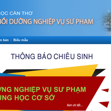
n bản
Biểu mẫu