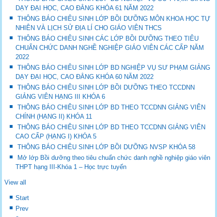
DẠY ĐẠI HỌC, CAO ĐẲNG KHÓA 61 NĂM 2022
THÔNG BÁO CHIÊU SINH LỚP BỒI DƯỠNG MÔN KHOA HỌC TỰ
NHIÊN VÀ LỊCH SỬ ĐỊA LÍ CHO GIÁO VIÊN THCS
THÔNG BÁO CHIÊU SINH CÁC LỚP BỒI DƯỠNG THEO TIÊU
CHUẨN CHỨC DANH NGHỀ NGHIỆP GIÁO VIÊN CÁC CẤP NĂM
2022
THÔNG BÁO CHIÊU SINH LỚP BD NGHIỆP VỤ SƯ PHẠM GIẢNG
DẠY ĐẠI HỌC, CAO ĐẲNG KHÓA 60 NĂM 2022
THÔNG BÁO CHIÊU SINH LỚP BỒI DƯỠNG THEO TCCDNN
GIẢNG VIÊN HẠNG III KHÓA 6
THÔNG BÁO CHIÊU SINH LỚP BD THEO TCCDNN GIẢNG VIÊN
CHÍNH (HẠNG II) KHÓA 11
THÔNG BÁO CHIÊU SINH LỚP BD THEO TCCDNN GIẢNG VIÊN
CAO CẤP (HẠNG I) KHÓA 5
THÔNG BÁO CHIÊU SINH LỚP BỒI DƯỠNG NVSP KHÓA 58
Mở lớp Bồi dưỡng theo tiêu chuẩn chức danh nghề nghiệp giáo viên
THPT hạng III-Khóa 1 – Học trực tuyến
View all
Start
Prev