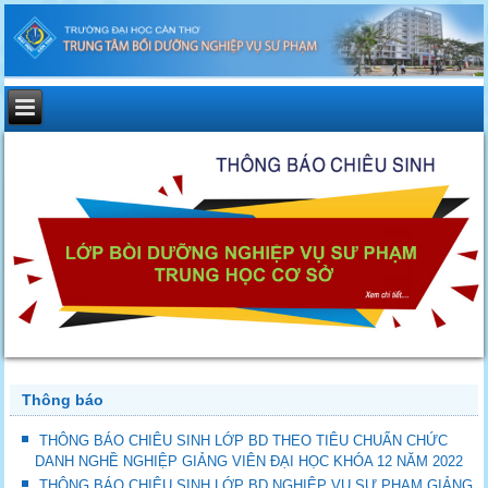
Thông báo
THÔNG BÁO CHIÊU SINH LỚP BD THEO TIÊU CHUẨN CHỨC
DANH NGHỀ NGHIỆP GIẢNG VIÊN ĐẠI HỌC KHÓA 12 NĂM 2022
THÔNG BÁO CHIÊU SINH LỚP BD NGHIỆP VỤ SƯ PHẠM GIẢNG