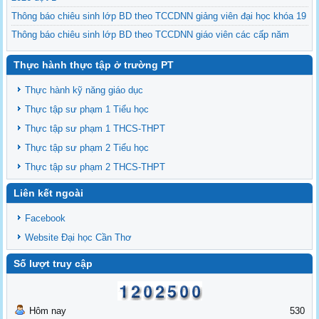
Thông báo chiêu sinh lớp BD theo TCCDNN giảng viên đại học khóa 19
Thông báo chiêu sinh lớp BD theo TCCDNN giáo viên các cấp năm
2025 đợt 3
Thực hành thực tập ở trường PT
Thông báo chiêu sinh các lớp BDNVSP TH K6, THCS K6, THPT K6
Thông báo chiêu sinh lớp BD NVSP cấp chứng nhận khóa 4 năm 2025
Thực hành kỹ năng giáo dục
Thông báo chiêu sinh lớp BD NVSP dạy đại học, cao đẳng, trung cấp
Thực tập sư phạm 1 Tiểu học
cấp chứng nhận khóa 03
Thực tập sư phạm 1 THCS-THPT
Thông báo tổng khai giảng các lớp BDNVSP TH K5, THCS K5, THPT
Thực tập sư phạm 2 Tiểu học
K5
Thực tập sư phạm 2 THCS-THPT
Liên kết ngoài
Facebook
Website Đại học Cần Thơ
Số lượt truy cập
Hôm nay
530