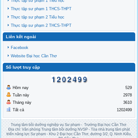
Thực tập sư phạm 1 Tiểu học
cấp chứng nhận khóa 03
Thực tập sư phạm 1 THCS-THPT
Thông báo tổng khai giảng các lớp BDNVSP TH K5, THCS K5, THPT
Thực tập sư phạm 2 Tiểu học
K5
Thực tập sư phạm 2 THCS-THPT
Liên kết ngoài
Facebook
Website Đại học Cần Thơ
Số lượt truy cập
Hôm nay
529
Tuần này
2978
Tháng này
3610
Tất cả
1202499
Trung tâm bồi dưỡng nghiệp vụ Sư phạm - Trường Đại học Cần Thơ.
Địa chỉ: Văn phòng Trung tâm bồi dưỡng NVSP - Tòa nhà trung tâm phát
triển năng lực Sư phạm - Khu 2 Đại học Cần Thơ, đường 3/2, Q. Ninh Kiều,