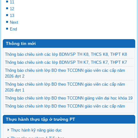
11
12
13
Next
End
Thông tin mới
Thông báo chiêu sinh các lớp BDNVSP TH K8, THCS K8, THPT K8
Thông báo chiêu sinh các lớp BDNVSP TH K7, THCS K7, THPT K7
Thông báo chiêu sinh lớp BD theo TCCDNN giáo viên các cấp năm
2026 đợt 2
Thông báo chiêu sinh lớp BD theo TCCDNN giáo viên các cấp năm
2026 đợt 1
Thông báo chiêu sinh lớp BD theo TCCDNN giảng viên đại học khóa 19
Thông báo chiêu sinh lớp BD theo TCCDNN giáo viên các cấp năm
2025 đợt 3
Thực hành thực tập ở trường PT
Thông báo chiêu sinh các lớp BDNVSP TH K6, THCS K6, THPT K6
Thông báo chiêu sinh lớp BD NVSP cấp chứng nhận khóa 4 năm 2025
Thực hành kỹ năng giáo dục
Thông báo chiêu sinh lớp BD NVSP dạy đại học, cao đẳng, trung cấp