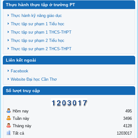
Thực hành thực tập ở trường PT
Thông báo chiêu sinh các lớp BDNVSP TH K6, THCS K6, THPT K6
Thông báo chiêu sinh lớp BD NVSP cấp chứng nhận khóa 4 năm 2025
Thực hành kỹ năng giáo dục
Thông báo chiêu sinh lớp BD NVSP dạy đại học, cao đẳng, trung cấp
Thực tập sư phạm 1 Tiểu học
cấp chứng nhận khóa 03
Thực tập sư phạm 1 THCS-THPT
Thông báo tổng khai giảng các lớp BDNVSP TH K5, THCS K5, THPT
Thực tập sư phạm 2 Tiểu học
K5
Thực tập sư phạm 2 THCS-THPT
Liên kết ngoài
Facebook
Website Đại học Cần Thơ
Số lượt truy cập
Hôm nay
495
Tuần này
3496
Tháng này
4128
Tất cả
1203017