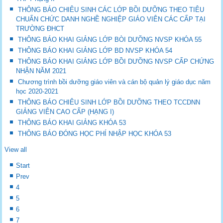
THÔNG BÁO CHIÊU SINH CÁC LỚP BỒI DƯỠNG THEO TIÊU
CHUẨN CHỨC DANH NGHỀ NGHIỆP GIÁO VIÊN CÁC CẤP TẠI
TRƯỜNG ĐHCT
THÔNG BÁO KHAI GIẢNG LỚP BÒI DƯỠNG NVSP KHÓA 55
THÔNG BÁO KHAI GIẢNG LỚP BD NVSP KHÓA 54
THÔNG BÁO KHAI GIẢNG LỚP BỒI DƯỠNG NVSP CẤP CHỨNG
NHẬN NĂM 2021
Chương trình bồi dưỡng giáo viên và cán bộ quản lý giáo dục năm
học 2020-2021
THÔNG BÁO CHIÊU SINH LỚP BỒI DƯỠNG THEO TCCDNN
GIẢNG VIÊN CAO CẤP (HẠNG I)
THÔNG BÁO KHAI GIẢNG KHÓA 53
THÔNG BÁO ĐÓNG HỌC PHÍ NHẬP HỌC KHÓA 53
View all
Start
Prev
4
5
6
7