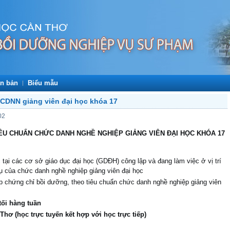
n bản
Biểu mẫu
CDNN giảng viên đại học khóa 17
02
IÊU CHUẨN CHỨC DANH NGHỀ NGHIỆP GIẢNG VIÊN ĐẠI HỌC KHÓA 17
 tại các cơ sở giáo dục đại học (GDĐH) công lập và đang làm việc ở vị trí
ụ của chức danh nghề nghiệp giảng viên đại học
 chứng chỉ bồi dưỡng, theo tiêu chuẩn chức danh nghề nghiệp giảng viên
tối hàng tuần
hơ (học trực tuyến kết hợp với học trực tiếp)