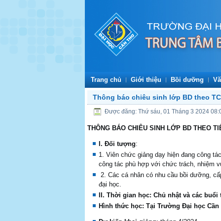
Trang chủ
Giới thiệu
Bồi dưỡng
Vă
Thông báo chiêu sinh lớp BD theo TC
Được đăng: Thứ sáu, 01 Tháng 3 2024 08:
THÔNG BÁO CHIÊU SINH
L
Ớ
P BD THEO T
I. Đối tượng
:
1. Viên chức giảng dạy hiện đang công tác
công tác phù hợp với chức trách, nhiệm v
2. Các cá nhân có nhu cầu bồi dưỡng, cấp
đại học.
II. Th
ờ
i gian h
ọ
c: Chủ nhật và các buổi 
Hình thức học: Tại Trường Đại học Cần T