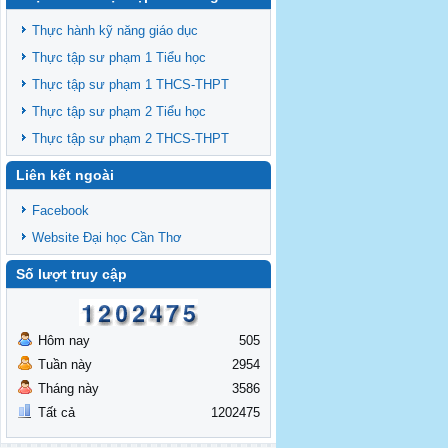
Thông báo chiêu sinh lớp BD theo
TCCDNN giảng viên đại học khóa 19
Thực hành kỹ năng giáo dục
Thông báo chiêu sinh lớp BD theo
Thực tập sư phạm 1 Tiểu học
TCCDNN giáo viên các cấp năm 2025 đợt
Thực tập sư phạm 1 THCS-THPT
3
Thông báo chiêu sinh các lớp BDNVSP TH
Thực tập sư phạm 2 Tiểu học
K6, THCS K6, THPT K6
Thực tập sư phạm 2 THCS-THPT
Thông báo chiêu sinh lớp BD NVSP cấp
Liên kết ngoài
chứng nhận khóa 4 năm 2025
Thông báo chiêu sinh lớp BD NVSP dạy
Facebook
đại học, cao đẳng, trung cấp cấp chứng
Website Đại học Cần Thơ
nhận khóa 03
Thông báo tổng khai giảng các lớp
Số lượt truy cập
BDNVSP TH K5, THCS K5, THPT K5
Hôm nay
505
Tuần này
2954
Tháng này
3586
Tất cả
1202475