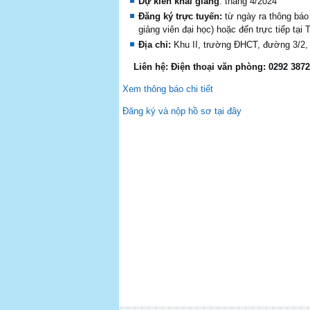
D
ự
ki
ế
n khai gi
ả
ng
: tháng 4/2024
Đăng ký
trực tuyến:
từ ngày ra thông báo
giảng viên đại học) hoặc đến trực tiếp tại 
Địa chỉ:
Khu II, trường ĐHCT, đường 3/2, 
Liên hệ: Điện thoại văn phòng: 0292 3872
Xem thông báo chi tiết
Đăng ký và nộp hồ sơ tại đây