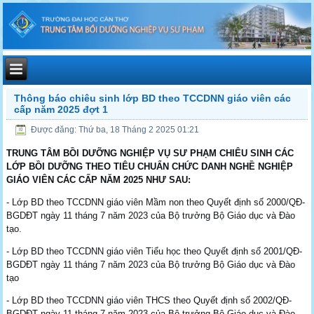
Thông báo chiêu sinh lớp BD theo TCCDNN giáo viên các
cấp năm 2025 đợt 1
Được đăng: Thứ ba, 18 Tháng 2 2025 01:21
TRUNG TÂM BỒI DƯỠNG NGHIỆP VỤ SƯ PHẠM CHIÊU SINH CÁC
LỚP BỒI DƯỠNG THEO TIÊU CHUẨN CHỨC DANH NGHỀ NGHIỆP
GIÁO VIÊN CÁC CẤP NĂM 2025 NHƯ SAU:
- Lớp BD theo TCCDNN giáo viên Mầm non theo Quyết định số 2000/QĐ-
BGDĐT ngày 11 tháng 7 năm 2023 của Bộ trưởng Bộ Giáo dục và Đào
tạo.
- Lớp BD theo TCCDNN giáo viên Tiểu học theo Quyết định số 2001/QĐ-
BGDĐT ngày 11 tháng 7 năm 2023 của Bộ trưởng Bộ Giáo dục và Đào
tạo
- Lớp BD theo TCCDNN giáo viên THCS theo Quyết định số 2002/QĐ-
BGDĐT ngày 11 tháng 7 năm 2023 của Bộ trưởng Bộ Giáo dục và Đào