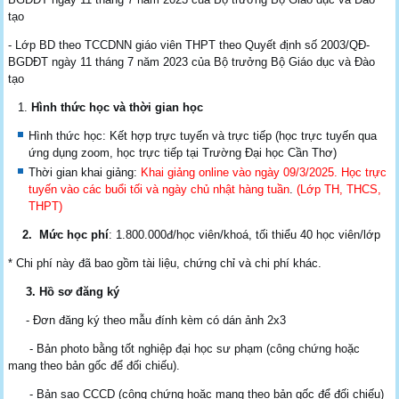
tạo
- Lớp BD theo TCCDNN giáo viên THPT theo Quyết định số 2003/QĐ-
BGDĐT ngày 11 tháng 7 năm 2023 của Bộ trưởng Bộ Giáo dục và Đào
tạo
H
ình thức học
và thời gian
học
Hình thức học: Kết hợp trực tuyến và trực tiếp (học trực tuyến qua
ứng dụng zoom, học trực tiếp tại Trường Đại học Cần Thơ)
Thời gian khai giảng:
Khai giảng online vào ngày 09/3/2025. Học trực
tuyến vào các buổi tối và ngày chủ nhật hàng tuần
.
(Lớp TH, THCS,
THPT)
2. Mức học phí
: 1.800.000đ/học viên/khoá, tối thiểu 40 học viên/lớp
* Chi phí này đã bao gồm tài liệu, chứng chỉ và chi phí khác.
3. Hồ sơ đăng ký
- Đơn đăng ký theo mẫu đính kèm có dán ảnh 2x3
- Bản photo bằng tốt nghiệp đại học sư phạm (công chứng hoặc
mang theo bản gốc để đối chiếu).
- Bản sao CCCD (công chứng hoặc mang theo bản gốc để đối chiếu)