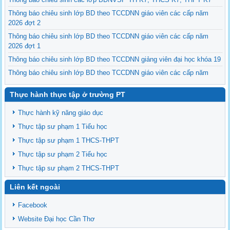
Thông báo chiêu sinh lớp BD theo TCCDNN giáo viên các cấp năm
2026 đợt 2
Thông báo chiêu sinh lớp BD theo TCCDNN giáo viên các cấp năm
2026 đợt 1
Thông báo chiêu sinh lớp BD theo TCCDNN giảng viên đại học khóa 19
Thông báo chiêu sinh lớp BD theo TCCDNN giáo viên các cấp năm
2025 đợt 3
Thực hành thực tập ở trường PT
Thông báo chiêu sinh các lớp BDNVSP TH K6, THCS K6, THPT K6
Thông báo chiêu sinh lớp BD NVSP cấp chứng nhận khóa 4 năm 2025
Thực hành kỹ năng giáo dục
Thông báo chiêu sinh lớp BD NVSP dạy đại học, cao đẳng, trung cấp
Thực tập sư phạm 1 Tiểu học
cấp chứng nhận khóa 03
Thực tập sư phạm 1 THCS-THPT
Thông báo tổng khai giảng các lớp BDNVSP TH K5, THCS K5, THPT
Thực tập sư phạm 2 Tiểu học
K5
Thực tập sư phạm 2 THCS-THPT
Liên kết ngoài
Facebook
Website Đại học Cần Thơ