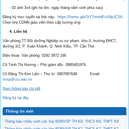
- 02 ảnh 3x4 (ghi họ tên, ngày tháng năm sinh phía sau)
Đăng ký trực tuyến tại link này:
https://forms.gle/2rY7mntdFcA8pJCS6
.
Chọn lớp CDNN giáo viên theo cấp tương ứng
4. Liên hệ
Văn phòng TT Bồi dưỡng Nghiệp vụ sư phạm, khu II, trường ĐHCT,
đường 3/2, P. Xuân Khánh, Q. Ninh Kiều, TP. Cần Thơ.
Điện thoại: Văn phòng: 0292 3872 195
Cô Trịnh Thị Hương – Phó giám đốc: 0985401976,
Cô Đặng Thị Kim Liên – Thư kí: 0907897648 Email:
nvsp@ctu.edu.vn
Xem thông báo chi tiết
Đăng ký tại đây
Thông tin mới
Thông báo chiêu sinh các lớp BDNVSP TH K8, THCS K8, THPT K8
Thông báo chiêu sinh các lớp BDNVSP TH K7, THCS K7, THPT K7