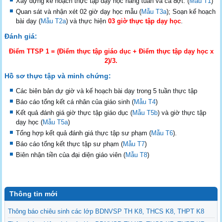
Xây dựng kế hoạch thực tập dạy học hằng tuần và cả đợt. (
Mẫu T1
)
Quan sát và nhận xét 02 giờ dạy học mẫu (
Mẫu T3a
); Soạn kế hoạch
bài dạy (
Mẫu T2a
) và thực hiện
03 giờ thực tập dạy học
.
Đánh giá:
Điểm TTSP 1 = (Điểm thực tập giáo dục + Điểm thực tập dạy học x
2)/3.
Hồ sơ thực tập và minh chứng:
Các biên bản dự giờ và kế hoạch bài dạy trong 5 tuần thực tập
Báo cáo tổng kết cá nhân của giáo sinh (
Mẫu T4
)
Kết quả đánh giá giờ thực tập giáo dục (
Mẫu T5b
) và giờ thực tập
dạy học (
Mẫu T5a
)
Tổng hợp kết quả đánh giá thực tập sư phạm (
Mẫu T6
).
Báo cáo tổng kết thực tập sư phạm (
Mẫu T7
)
Biên nhận tiền của đại diện giáo viên (
Mẫu T8
)
Thông tin mới
Thông báo chiêu sinh các lớp BDNVSP TH K8, THCS K8, THPT K8