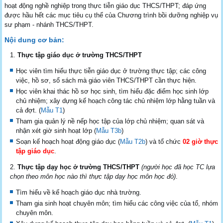
hoạt động nghề nghiệp trong thực tiễn giáo dục THCS/THPT; đáp ứng
được hầu hết các mục tiêu cụ thể của Chương trình bồi dưỡng nghiệp vụ
sư phạm - nhánh THCS/THPT.
Nội dung
cơ
bản:
Thực tập giáo dục ở trường THCS/THPT
Học viên tìm hiểu thực tiễn giáo dục ở trường thực tập; các công
việc, hồ sơ, sổ sách mà giáo viên THCS/THPT cần thực hiện.
Học viên khai thác hồ sơ học sinh, tìm hiểu đặc điểm học sinh lớp
chủ nhiệm; xây dựng kế hoạch công tác chủ nhiệm lớp hằng tuần và
cả đợt. (
Mẫu T1
)
Tham gia quản lý nề nếp học tập của lớp chủ nhiệm; quan sát và
nhận xét giờ sinh hoạt lớp (
Mẫu T3b
)
Soạn kế hoạch hoạt động giáo dục (
Mẫu T2b
) và tổ chức
02 giờ thực
tập giáo dục
.
Thực tập dạy học ở trường THCS/THPT
(người học đã học TC lựa
chọn theo môn học nào thì thực tập dạy học môn học đó)
.
Tìm hiểu về kế hoạch giáo dục nhà trường.
Tham gia sinh hoạt chuyên môn; tìm hiểu các công việc của tổ, nhóm
chuyên môn.