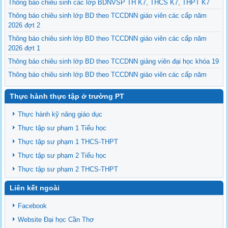
Thông báo chiêu sinh các lớp BDNVSP TH K7, THCS K7, THPT K7
Thông báo chiêu sinh lớp BD theo TCCDNN giáo viên các cấp năm
2026 đợt 2
Thông báo chiêu sinh lớp BD theo TCCDNN giáo viên các cấp năm
2026 đợt 1
Thông báo chiêu sinh lớp BD theo TCCDNN giảng viên đại học khóa 19
Thông báo chiêu sinh lớp BD theo TCCDNN giáo viên các cấp năm
2025 đợt 3
Thực hành thực tập ở trường PT
Thông báo chiêu sinh các lớp BDNVSP TH K6, THCS K6, THPT K6
Thông báo chiêu sinh lớp BD NVSP cấp chứng nhận khóa 4 năm 2025
Thực hành kỹ năng giáo dục
Thông báo chiêu sinh lớp BD NVSP dạy đại học, cao đẳng, trung cấp
Thực tập sư phạm 1 Tiểu học
cấp chứng nhận khóa 03
Thực tập sư phạm 1 THCS-THPT
Thông báo tổng khai giảng các lớp BDNVSP TH K5, THCS K5, THPT
Thực tập sư phạm 2 Tiểu học
K5
Thực tập sư phạm 2 THCS-THPT
Liên kết ngoài
Facebook
Website Đại học Cần Thơ