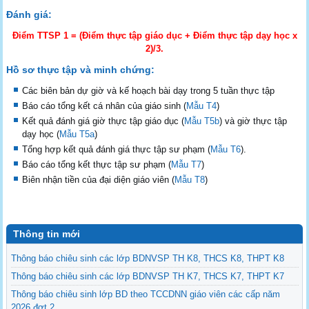
Đánh giá:
Điểm TTSP 1 = (Điểm thực tập giáo dục + Điểm thực tập dạy học x
2)/3.
Hồ sơ thực tập và minh chứng:
Các biên bản dự giờ và kế hoạch bài dạy trong 5 tuần thực tập
Báo cáo tổng kết cá nhân của giáo sinh (
Mẫu T4
)
Kết quả đánh giá giờ thực tập giáo dục (
Mẫu T5b
) và giờ thực tập
dạy học (
Mẫu T5a
)
Tổng hợp kết quả đánh giá thực tập sư phạm (
Mẫu T6
).
Báo cáo tổng kết thực tập sư phạm (
Mẫu T7
)
Biên nhận tiền của đại diện giáo viên (
Mẫu T8
)
Thông tin mới
Thông báo chiêu sinh các lớp BDNVSP TH K8, THCS K8, THPT K8
Thông báo chiêu sinh các lớp BDNVSP TH K7, THCS K7, THPT K7
Thông báo chiêu sinh lớp BD theo TCCDNN giáo viên các cấp năm
2026 đợt 2