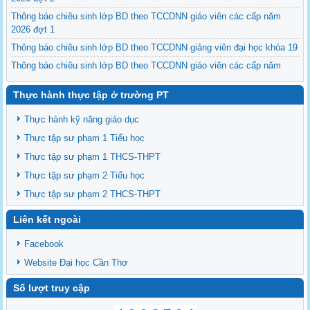
Thông báo chiêu sinh lớp BD theo TCCDNN giáo viên các cấp năm
2026 đợt 1
Thông báo chiêu sinh lớp BD theo TCCDNN giảng viên đại học khóa 19
Thông báo chiêu sinh lớp BD theo TCCDNN giáo viên các cấp năm
2025 đợt 3
Thực hành thực tập ở trường PT
Thông báo chiêu sinh các lớp BDNVSP TH K6, THCS K6, THPT K6
Thông báo chiêu sinh lớp BD NVSP cấp chứng nhận khóa 4 năm 2025
Thực hành kỹ năng giáo dục
Thông báo chiêu sinh lớp BD NVSP dạy đại học, cao đẳng, trung cấp
Thực tập sư phạm 1 Tiểu học
cấp chứng nhận khóa 03
Thực tập sư phạm 1 THCS-THPT
Thông báo tổng khai giảng các lớp BDNVSP TH K5, THCS K5, THPT
Thực tập sư phạm 2 Tiểu học
K5
Thực tập sư phạm 2 THCS-THPT
Liên kết ngoài
Facebook
Website Đại học Cần Thơ
Số lượt truy cập