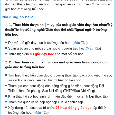
dục tập thể ở trường tiểu học; Soạn giáo án và thực hiện được một số
giờ học ở trường tiểu học.
Nội dung cơ bản:
1. Thực hiện được nhiệm vụ của một giáo viên dạy: Âm nhạc/Mỹ
thuật/Tin học/Công nghệ/Giáo dục thể chất/Ngoại ngữ ở trường
tiểu học
Dự một số giờ dạy học ở trường tiểu học. (
Mẫu T3a
)
Soạn giáo án cho một số bài học ở trường tiểu học.(
Mẫu T2a
)
Thực hiện giờ
03 giờ dạy học
cho một số bài học.
2. Thực hiện các nhiệm vụ của một giáo viên trong cộng đồng
giáo dục trường tiểu học
Tìm hiểu thực tiễn giáo dục ở trường thực tập; các công việc, hồ sơ,
sổ sách của giáo viên tiểu học ở trường tiểu học.
Tham gia các hoạt động của cộng đồng giáo viên, hoạt động Đội
Thiếu niên tiền phong, Sao Nhi đồng (TNTP/Sao Nhi đồng).
Khai thác hồ sơ học sinh, tìm hiểu đặc điểm học sinh lớp thực tập.
Tham gia quản lý nề nếp học tập của lớp thực tập.
Xây dựng kế hoạch và tổ chức
02 hoạt động giáo dục
tập thể ở
trường tiểu học. (
Mẫu T2b
)