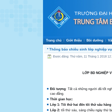
Trang chủ
Giới thiệu
Bồi dưỡng
Vă
* Thông báo chiêu sinh lớp nghiệp v
Được đăng: Thứ năm, 11 Tháng 1 2018 12
L
Ớ
P BD NGHIỆP 
Đối tượng
: Tất cả những người đã tốt ngh
cao đẳng.
Th
ờ
i gian h
ọ
c:
L
ớp 1: Tối thứ hai đến tối thứ sáu hàng
Lớp 2:
tối thứ sáu, sáng chiều ngày thứ b