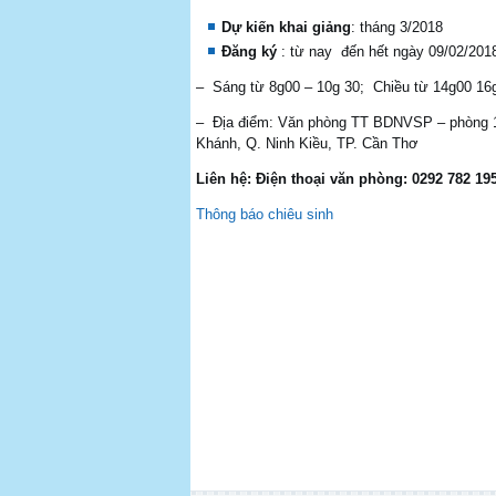
D
ự
ki
ế
n khai gi
ả
ng
: tháng 3/2018
Đăng ký
: từ nay đến hết ngày 09/02/2018
– Sáng từ 8g00 – 10g 30; Chiều từ 14g00 16
– Địa điểm: Văn phòng TT BDNVSP – phòng 10
Khánh, Q. Ninh Kiều, TP. Cần Thơ
Liên hệ: Điện thoại văn phòng: 0292 782 195
Thông báo chiêu sinh