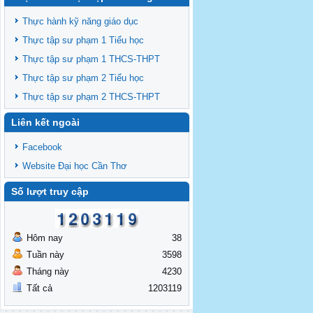
Thông báo chiêu sinh lớp BD theo
TCCDNN giảng viên đại học khóa 19
Thực hành kỹ năng giáo dục
Thông báo chiêu sinh lớp BD theo
Thực tập sư phạm 1 Tiểu học
TCCDNN giáo viên các cấp năm 2025 đợt
Thực tập sư phạm 1 THCS-THPT
3
Thông báo chiêu sinh các lớp BDNVSP TH
Thực tập sư phạm 2 Tiểu học
K6, THCS K6, THPT K6
Thực tập sư phạm 2 THCS-THPT
Thông báo chiêu sinh lớp BD NVSP cấp
Liên kết ngoài
chứng nhận khóa 4 năm 2025
Thông báo chiêu sinh lớp BD NVSP dạy
Facebook
đại học, cao đẳng, trung cấp cấp chứng
Website Đại học Cần Thơ
nhận khóa 03
Thông báo tổng khai giảng các lớp
Số lượt truy cập
BDNVSP TH K5, THCS K5, THPT K5
Hôm nay
38
Tuần này
3598
Tháng này
4230
Tất cả
1203119