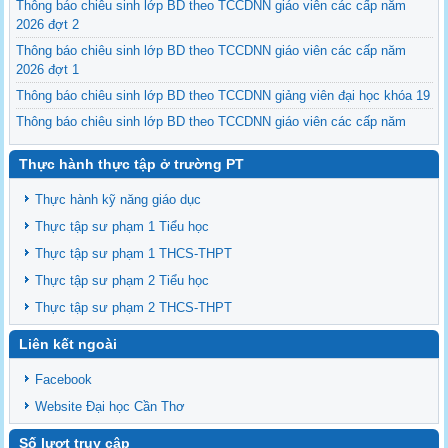
Thông báo chiêu sinh lớp BD theo TCCDNN giáo viên các cấp năm
2026 đợt 2
Thông báo chiêu sinh lớp BD theo TCCDNN giáo viên các cấp năm
2026 đợt 1
Thông báo chiêu sinh lớp BD theo TCCDNN giảng viên đại học khóa 19
Thông báo chiêu sinh lớp BD theo TCCDNN giáo viên các cấp năm
2025 đợt 3
Thực hành thực tập ở trường PT
Thông báo chiêu sinh các lớp BDNVSP TH K6, THCS K6, THPT K6
Thông báo chiêu sinh lớp BD NVSP cấp chứng nhận khóa 4 năm 2025
Thực hành kỹ năng giáo dục
Thông báo chiêu sinh lớp BD NVSP dạy đại học, cao đẳng, trung cấp
Thực tập sư phạm 1 Tiểu học
cấp chứng nhận khóa 03
Thực tập sư phạm 1 THCS-THPT
Thông báo tổng khai giảng các lớp BDNVSP TH K5, THCS K5, THPT
Thực tập sư phạm 2 Tiểu học
K5
Thực tập sư phạm 2 THCS-THPT
Liên kết ngoài
Facebook
Website Đại học Cần Thơ
Số lượt truy cập