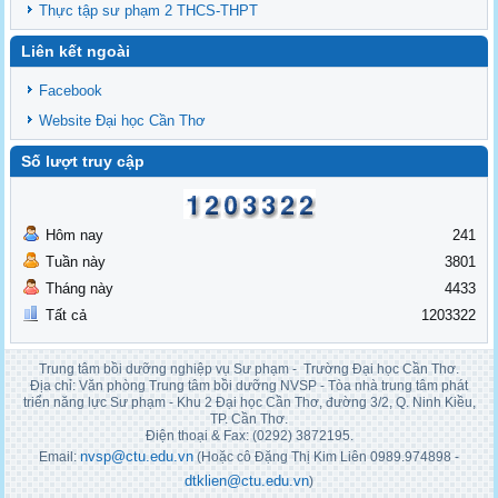
Thực tập sư phạm 2 THCS-THPT
Liên kết ngoài
Facebook
Website Đại học Cần Thơ
Số lượt truy cập
Hôm nay
241
Tuần này
3801
Tháng này
4433
Tất cả
1203322
Trung tâm bồi dưỡng nghiệp vụ Sư phạm - Trường Đại học Cần Thơ.
Địa chỉ: Văn phòng Trung tâm bồi dưỡng NVSP - Tòa nhà trung tâm phát
triển năng lực Sư phạm - Khu 2 Đại học Cần Thơ, đường 3/2, Q. Ninh Kiều,
TP. Cần Thơ.
Điện thoại & Fax: (0292) 3872195.
nvsp@ctu.edu.vn
Email:
(Hoặc cô Đặng Thị Kim Liên 0989.974898 -
dtklien@ctu.edu.vn
)