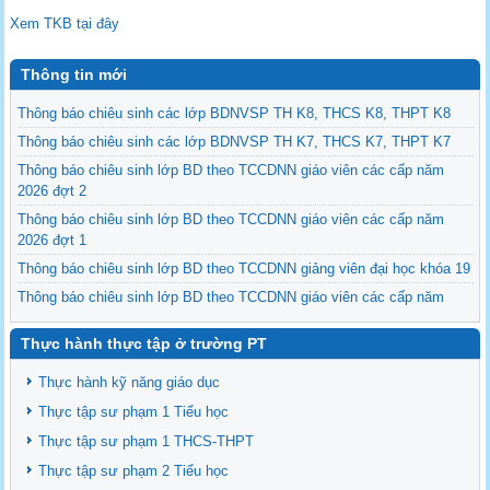
Xem TKB tại đây
Thông tin mới
Thông báo chiêu sinh các lớp BDNVSP TH K8, THCS K8, THPT K8
Thông báo chiêu sinh các lớp BDNVSP TH K7, THCS K7, THPT K7
Thông báo chiêu sinh lớp BD theo TCCDNN giáo viên các cấp năm
2026 đợt 2
Thông báo chiêu sinh lớp BD theo TCCDNN giáo viên các cấp năm
2026 đợt 1
Thông báo chiêu sinh lớp BD theo TCCDNN giảng viên đại học khóa 19
Thông báo chiêu sinh lớp BD theo TCCDNN giáo viên các cấp năm
2025 đợt 3
Thực hành thực tập ở trường PT
Thông báo chiêu sinh các lớp BDNVSP TH K6, THCS K6, THPT K6
Thông báo chiêu sinh lớp BD NVSP cấp chứng nhận khóa 4 năm 2025
Thực hành kỹ năng giáo dục
Thông báo chiêu sinh lớp BD NVSP dạy đại học, cao đẳng, trung cấp
Thực tập sư phạm 1 Tiểu học
cấp chứng nhận khóa 03
Thực tập sư phạm 1 THCS-THPT
Thông báo tổng khai giảng các lớp BDNVSP TH K5, THCS K5, THPT
Thực tập sư phạm 2 Tiểu học
K5