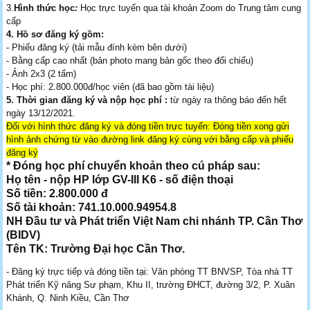
3.
Hình thức học
:
Học trực tuyến qua tài khoản Zoom do Trung tâm cung
cấp
4. Hồ sơ đăng ký gồm:
- Phiếu đăng ký (tải mẫu đính kèm bên dưới)
- Bằng cấp cao nhất (bản photo mang bản gốc theo đối chiếu)
- Ảnh 2x3 (2 tấm)
- Học phí: 2.800.000đ/học viên (đã bao gồm tài liệu)
5. Thời gian đăng ký và nộp học phí :
từ ngày ra thông báo đến hết
ngày 13/12/2021.
Đối với hình thức đăng ký và đóng tiền trực tuyến: Đóng tiền xong gửi
hình ảnh chứng từ vào đường link đăng ký cùng với bằng cấp và phiếu
đăng ký
* Đóng học phí chuyển khoản theo cú pháp sau:
Họ tên - nộp HP lớp GV-III K6 - số điện thoại
Số tiền: 2.800.000 đ
Số tài khoản: 741.10.000.94954.8
NH Đầu tư và Phát triển Việt Nam chi nhánh TP. Cần Thơ
(BIDV)
Tên TK: Trường Đại học Cần Thơ.
- Đăng ký trực tiếp và đóng tiền tại: Văn phòng TT BNVSP, Tòa nhà TT
Phát triển Kỹ năng Sư phạm, Khu II, trường ĐHCT, đường 3/2, P. Xuân
Khánh, Q. Ninh Kiều, Cần Thơ