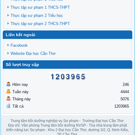
cấp chứng nhận khóa 03
Thực tập sư phạm 1 THCS-THPT
Thông báo tổng khai giảng các lớp BDNVSP TH K5, THCS K5, THPT
Thực tập sư phạm 2 Tiểu học
K5
Thực tập sư phạm 2 THCS-THPT
Liên kết ngoài
Facebook
Website Đại học Cần Thơ
Số lượt truy cập
Hôm nay
246
Tuần này
4444
Tháng này
5076
Tất cả
1203965
Trung tâm bồi dưỡng nghiệp vụ Sư phạm - Trường Đại học Cần Thơ.
Địa chỉ: Văn phòng Trung tâm bồi dưỡng NVSP - Tòa nhà trung tâm phát
triển năng lực Sư phạm - Khu 2 Đại học Cần Thơ, đường 3/2, Q. Ninh Kiều,
TP. Cần Thơ.