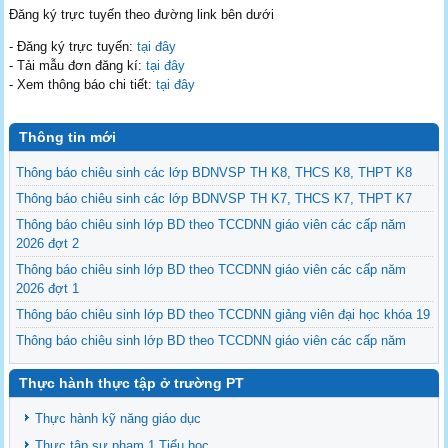
Đăng ký trực tuyến theo đường link bên dưới
- Đăng ký trực tuyến:
tại đây
- Tải mẫu đơn đăng kí:
tại đây
- Xem thông báo chi tiết:
tại đây
Thông tin mới
Thông báo chiêu sinh các lớp BDNVSP TH K8, THCS K8, THPT K8
Thông báo chiêu sinh các lớp BDNVSP TH K7, THCS K7, THPT K7
Thông báo chiêu sinh lớp BD theo TCCDNN giáo viên các cấp năm
2026 đợt 2
Thông báo chiêu sinh lớp BD theo TCCDNN giáo viên các cấp năm
2026 đợt 1
Thông báo chiêu sinh lớp BD theo TCCDNN giảng viên đại học khóa 19
Thông báo chiêu sinh lớp BD theo TCCDNN giáo viên các cấp năm
2025 đợt 3
Thực hành thực tập ở trường PT
Thông báo chiêu sinh các lớp BDNVSP TH K6, THCS K6, THPT K6
Thông báo chiêu sinh lớp BD NVSP cấp chứng nhận khóa 4 năm 2025
Thực hành kỹ năng giáo dục
Thông báo chiêu sinh lớp BD NVSP dạy đại học, cao đẳng, trung cấp
Thực tập sư phạm 1 Tiểu học