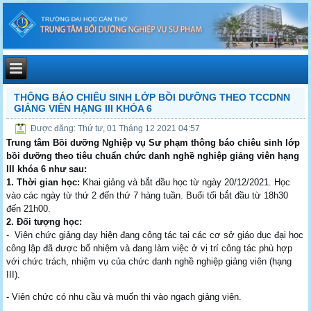
THÔNG BÁO CHIÊU SINH LỚP BỒI DƯỠNG THEO TCCDNN
GIẢNG VIÊN HẠNG III KHÓA 6
Được đăng: Thứ tư, 01 Tháng 12 2021 04:57
Trung tâm Bồi dưỡng Nghiệp vụ Sư phạm thông báo chiêu sinh lớp
bồi dưỡng theo tiêu chuẩn chức danh nghề nghiệp giảng viên hạng
III khóa 6 như sau:
1. Thời gian học:
Khai giảng và bắt đầu học từ ngày 20/12/2021. Học
vào các ngày từ thứ 2 đến thứ 7 hàng tuần. Buổi tối bắt đầu từ 18h30
đến 21h00.
2. Đối tượng học:
- Viên chức giảng dạy hiện đang công tác tại các cơ sở giáo dục đại học
công lập đã được bổ nhiệm và đang làm việc ở vị trí công tác phù hợp
với chức trách, nhiệm vụ của chức danh nghề nghiệp giảng viên (hạng
III).
- Viên chức có nhu cầu và muốn thi vào ngạch giảng viên.