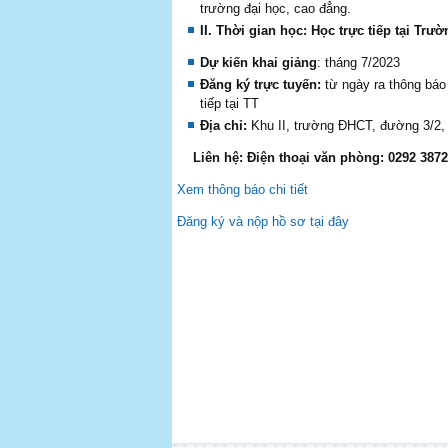
trường đại học, cao đẳng.
II. Th
ờ
i gian h
ọ
c: Học trực tiếp tại Trư
D
ự
ki
ế
n khai gi
ả
ng
: tháng 7/2023
Đăng ký
trực tuyến:
từ ngày ra thông báo
tiếp tại TT
Địa chỉ:
Khu II, trường ĐHCT, đường 3/2, 
Liên hệ: Điện thoại văn phòng: 0292 3872
Xem thông báo chi tiết
Đăng ký và nộp hồ sơ tại đây