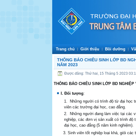
Trang chủ
Giới thiệu
Bồi dưỡng
Vă
THÔNG BÁO CHIÊU SINH LỚP BD NGH
NĂM 2023
Được đăng: Thứ hai, 15 Tháng 5 2023 03:
THÔNG BÁO CHIÊU SINH
L
Ớ
P BD NGHIỆP
I. Đối tượng
:
Những người có trình độ từ đại học tr
viên các trường đại học, cao đẳng.
Những người đang làm việc tại các v
nghiệp, các đơn vị sản xuất có trình độ 
đại học, cao đẳng (5 năm kinh nghiệm).
3. Sinh viên tốt nghiệp loại khá, giỏi các