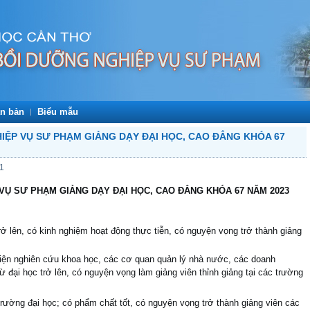
n bản
Biểu mẫu
IỆP VỤ SƯ PHẠM GIẢNG DẠY ĐẠI HỌC, CAO ĐẲNG KHÓA 67
11
 VỤ SƯ PHẠM GIẢNG DẠY ĐẠI HỌC, CAO ĐẲNG
KHÓA 67 NĂM 2023
ở lên, có kinh nghiệm hoạt động thực tiễn, có nguyện vọng trở thành giảng
iện nghiên cứu khoa học, các cơ quan quản lý nhà nước, các doanh
từ đại học trở lên, có nguyện vọng làm giảng viên thỉnh giảng tại các trường
 trường đại học; có phẩm chất tốt, có nguyện vọng trở thành giảng viên các