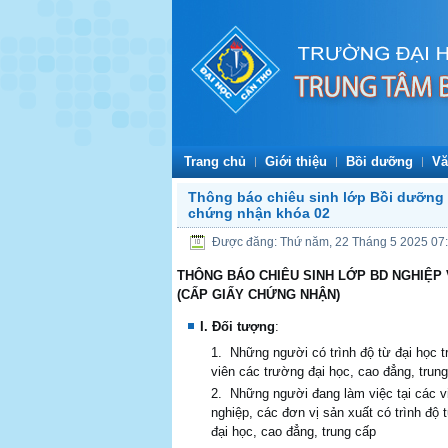
Trang chủ
Giới thiệu
Bồi dưỡng
Vă
Thông báo chiêu sinh lớp Bồi dưỡng 
chứng nhận khóa 02
Được đăng: Thứ năm, 22 Tháng 5 2025 07
THÔNG BÁO CHIÊU SINH
L
Ớ
P BD NGHIỆP
(CẤP GIẤY CHỨNG NHẬN)
I. Đối tượng
:
Những người có trình độ từ đại học tr
viên các trường đại học, cao đẳng, trung
Những người đang làm việc tại các v
nghiệp, các đơn vị sản xuất có trình độ 
đại học, cao đẳng, trung cấp