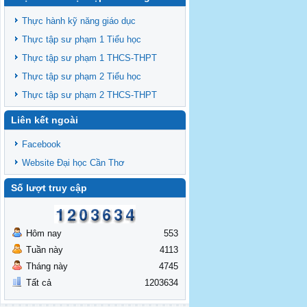
Thông báo chiêu sinh lớp BD theo
TCCDNN giảng viên đại học khóa 19
Thực hành kỹ năng giáo dục
Thông báo chiêu sinh lớp BD theo
Thực tập sư phạm 1 Tiểu học
TCCDNN giáo viên các cấp năm 2025 đợt
Thực tập sư phạm 1 THCS-THPT
3
Thông báo chiêu sinh các lớp BDNVSP TH
Thực tập sư phạm 2 Tiểu học
K6, THCS K6, THPT K6
Thực tập sư phạm 2 THCS-THPT
Thông báo chiêu sinh lớp BD NVSP cấp
Liên kết ngoài
chứng nhận khóa 4 năm 2025
Thông báo chiêu sinh lớp BD NVSP dạy
Facebook
đại học, cao đẳng, trung cấp cấp chứng
Website Đại học Cần Thơ
nhận khóa 03
Thông báo tổng khai giảng các lớp
Số lượt truy cập
BDNVSP TH K5, THCS K5, THPT K5
Hôm nay
553
Tuần này
4113
Tháng này
4745
Tất cả
1203634