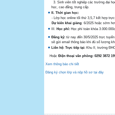
3. Sinh viên tốt nghiệp các trường đại họ
học, cao đẳng, trung cấp.
II. Th
ờ
i gian h
ọ
c:
- Lớp học online tối thứ 3,5,7 kết hợp tr
D
ự
ki
ế
n khai gi
ả
ng
: 6/2025 hoặc sớm hơn
III.
Học phí:
Học phí toàn khóa 3.000.000đ 
Đăng ký
:
từ nay đến 30/5/2025 trực tuyến
sẽ gửi email thông báo khi đủ số lượng kh
Liên hệ: Trực tiếp tại:
Khu II, trường ĐHC
Hoặc
Điện thoại văn phòng: 0292 3872 19
Xem thông báo chi tiết
Đăng ký chọn lớp và nộp hồ sơ tại đây