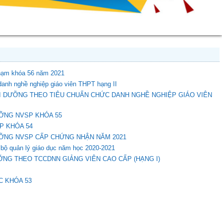
phạm khóa 56 năm 2021
anh nghề nghiệp giáo viên THPT hạng II
I DƯỠNG THEO TIÊU CHUẨN CHỨC DANH NGHỀ NGHIỆP GIÁO VIÊN
ỠNG NVSP KHÓA 55
P KHÓA 54
ƯỠNG NVSP CẤP CHỨNG NHẬN NĂM 2021
 bộ quản lý giáo dục năm học 2020-2021
ỠNG THEO TCCDNN GIẢNG VIÊN CAO CẤP (HẠNG I)
C KHÓA 53