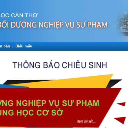
n bản
Biểu mẫu