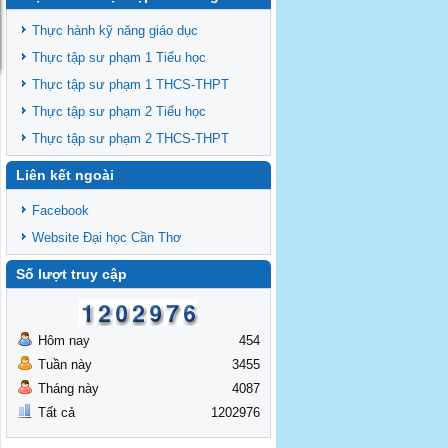
Thông báo chiêu sinh lớp BD theo
TCCDNN giảng viên đại học khóa 19
Thực hành kỹ năng giáo dục
Thông báo chiêu sinh lớp BD theo
Thực tập sư phạm 1 Tiểu học
TCCDNN giáo viên các cấp năm 2025 đợt
Thực tập sư phạm 1 THCS-THPT
3
Thông báo chiêu sinh các lớp BDNVSP TH
Thực tập sư phạm 2 Tiểu học
K6, THCS K6, THPT K6
Thực tập sư phạm 2 THCS-THPT
Thông báo chiêu sinh lớp BD NVSP cấp
Liên kết ngoài
chứng nhận khóa 4 năm 2025
Thông báo chiêu sinh lớp BD NVSP dạy
Facebook
đại học, cao đẳng, trung cấp cấp chứng
Website Đại học Cần Thơ
nhận khóa 03
Thông báo tổng khai giảng các lớp
Số lượt truy cập
BDNVSP TH K5, THCS K5, THPT K5
Hôm nay
454
Tuần này
3455
Tháng này
4087
Tất cả
1202976